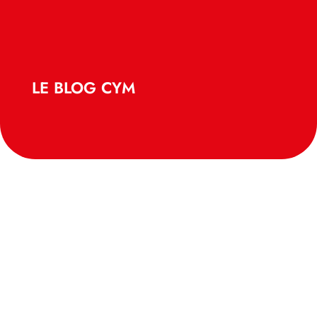
LE BLOG CYM