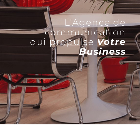
L’Agence de
communication
qui propulse
Votre
Business