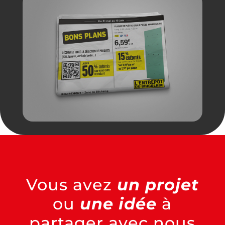
Vous avez
un projet
ou
une idée
à
partager avec nous