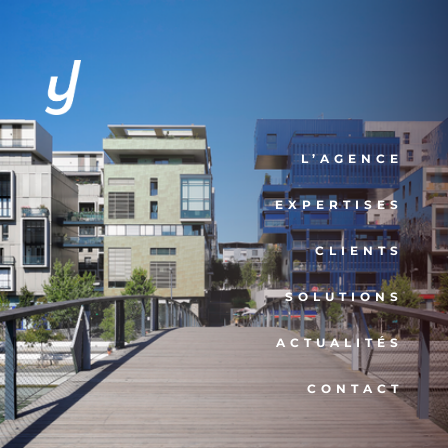
L’AGENCE
EXPERTISES
CLIENTS
SOLUTIONS
ACTUALITÉS
CONTACT