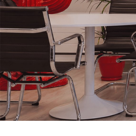
L’Agence de
communication
qui propulse
Votre
Business