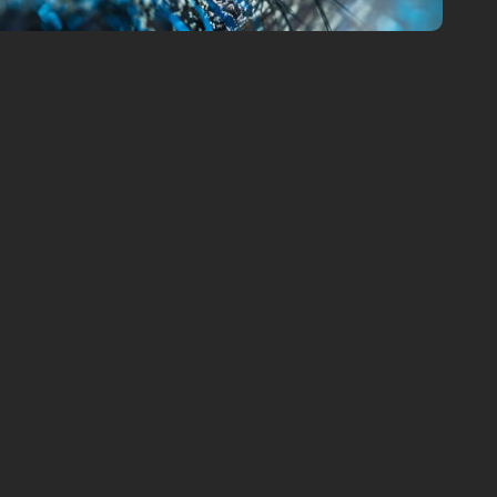
Google
GEO – Generative Engine
ChatGPT
Perplexity AI
Google
visibilité en ligne
nse générative
Com y Média