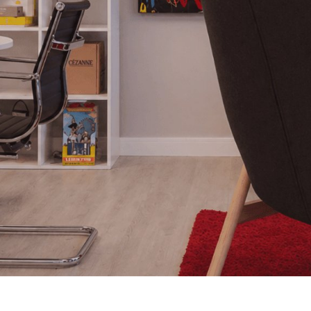
L’A
commun
qui propul
B