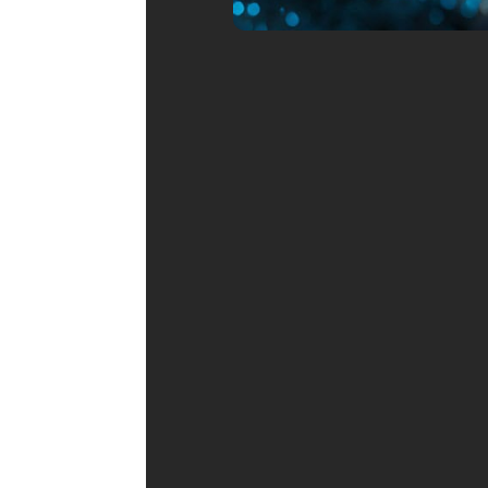
Optimization
SGE
moteurs de répo