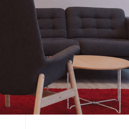
gence de
ication
se
Votre
usiness