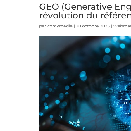
GEO (Generative Engi
révolution du référe
par
comymedia
|
30 octobre 2025
|
Webmar