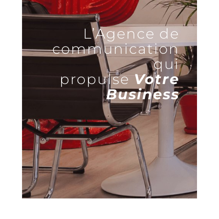
L’Agence de
communication
qui
propulse
Votre
Business