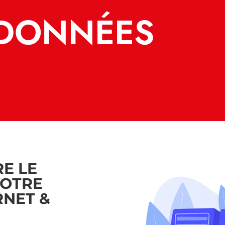
 DONNÉES
E LE
VOTRE
RNET &