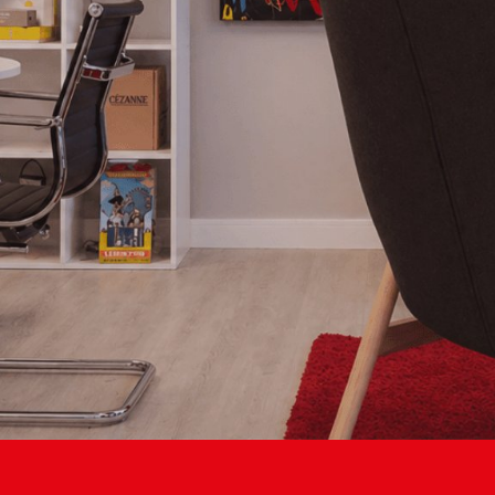
L’A
commun
qui propul
B