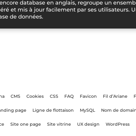
ncore database en anglais, regroupe un ensemble
éré et mis à jour facilement par ses utilisateurs. 
base de données.
ha
CMS
Cookies
CSS
FAQ
Favicon
Fil d’Ariane
anding page
Ligne de flottaison
MySQL
Nom de domai
ce
Site one page
Site vitrine
UX design
WordPress