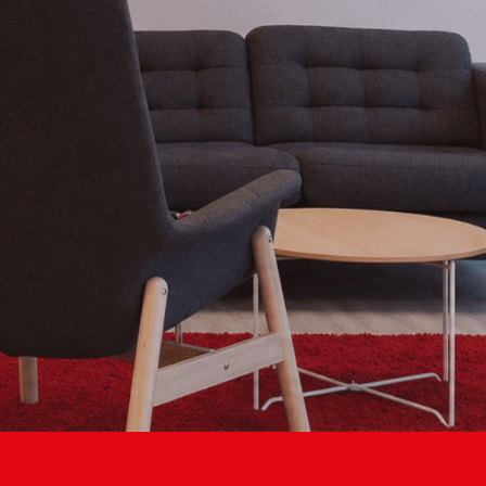
gence de
ication
se
Votre
usiness