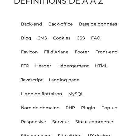
DÉFINITIONS DE A À Z
Back-end
Back-office
Base de données
Blog
CMS
Cookies
CSS
FAQ
Favicon
Fil d’Ariane
Footer
Front-end
FTP
Header
Hébergement
HTML
Javascript
Landing page
Ligne de flottaison
MySQL
Nom de domaine
PHP
Plugin
Pop-up
Responsive
Serveur
Site e-commerce
Site one page
Site vitrine
UX design