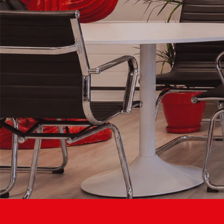
L’Agence de
communication
qui propulse
Votre
Business