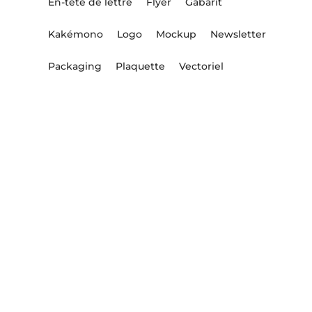
En-tête de lettre
Flyer
Gabarit
Kakémono
Logo
Mockup
Newsletter
Packaging
Plaquette
Vectoriel
un projet
une idée